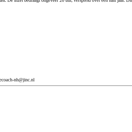
ast. De inzet bedraagt ongeveer 20 uur, verspreid over een half jaar. Di
recoach-nh@jinc.nl