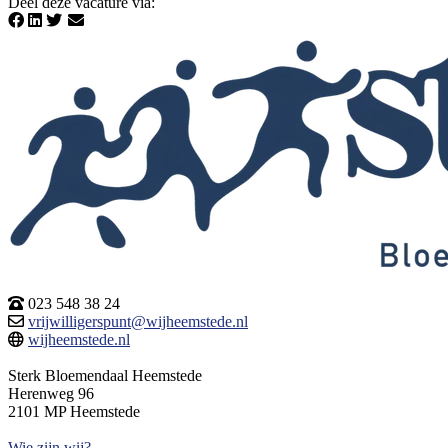
Deel deze vacature via
:
023 548 38 24
vrijwilligerspunt@wijheemstede.nl
wijheemstede.nl
Sterk Bloemendaal Heemstede
Herenweg 96
2101 MP Heemstede
Wie zijn wij?