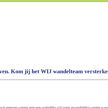
ven. Kom jij het WIJ wandelteam versterk
j mensen samen met een wekelijks (of soms maandelijks) uurtje wand