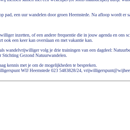
s op pad, een uur wandelen door groen Heemstede. Na afloop wordt er
illiger inzetten, of een andere frequentie die in jouw agenda en ons s
art ook een keer kan overslaan en met vakantie kan.
 als wandelvrijwilliger volg je drie trainingen van een dagdeel: Natuu
or Stichting Gezond Natuurwandelen.
graag kennis met je om de mogelijkheden te bespreken.
illigerspunt WIJ Heemstede 023 5483828/24, vrijwilligerspunt@wijhee