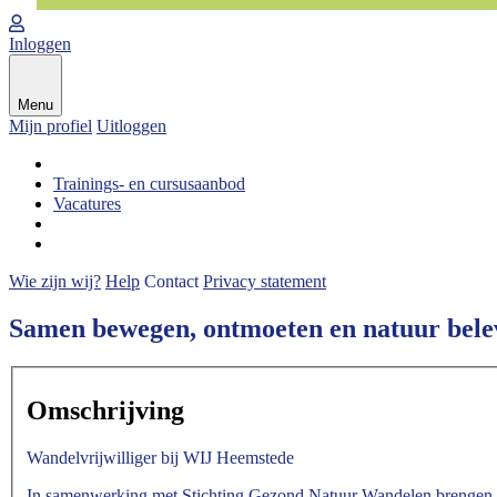
Inloggen
Menu
Mijn profiel
Uitloggen
Trainings- en cursusaanbod
Vacatures
Wie zijn wij?
Help
Contact
Privacy statement
Samen bewegen, ontmoeten en natuur bele
Omschrijving
Wandelvrijwilliger bij WIJ Heemstede
In samenwerking met Stichting Gezond Natuur Wandelen brengen wi